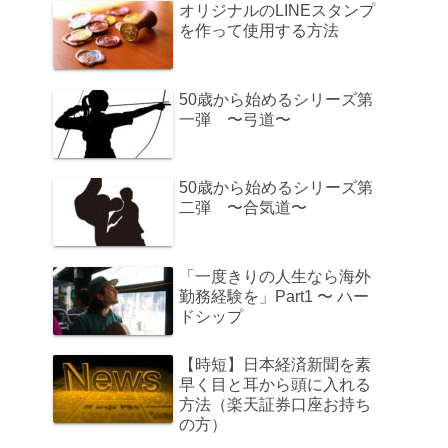
オリジナルのLINEスタンプ
を作って使用する方法
50歳から始めるシリーズ第
一弾 〜弓道〜
50歳から始めるシリーズ第
二弾 〜合気道〜
「一度きりの人生なら海外
勤務経験を」Part1 〜 ハー
ドシップ
【時短】日本経済新聞を素
早く目と耳から頭に入れる
方法（楽天証券口座お持ち
の方）