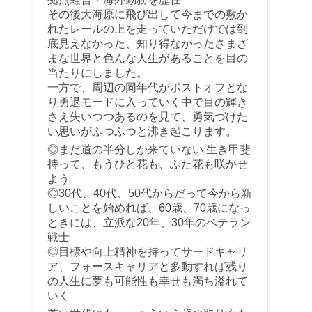
その後大海原に飛び出して今までの敷か
れたレールの上を走っていただけでは到
底見えなかった、知り得なかったさまざ
まな世界と色んな人生があることを目の
当たりにしました。
一方で、周辺の同年代がポストオフとな
り勇退モードに入っていく中で目の輝き
さえ失いつつあるのを見て、勇気づけた
い思いがふつふつと沸き起こります。
◎まだ道の半分しか来ていない 生き甲斐
持って、もうひと花も、ふた花も咲かせ
よう
◎30代、40代、50代からだって今から新
しいことを始めれば、60歳、70歳になっ
ときには、立派な20年、30年のベテラン
戦士
◎目標や向上精神を持ってサードキャリ
ア、フォースキャリアと多動すれば残り
の人生に夢も可能性も幸せも満ち溢れて
いく