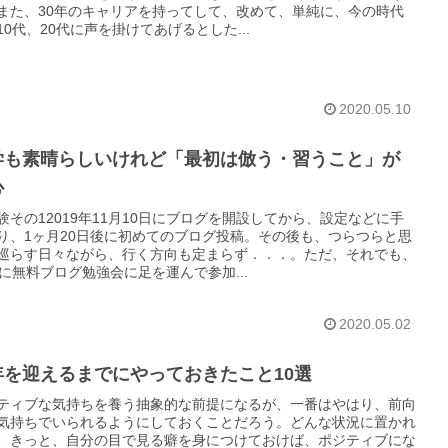
また、30年のキャリアを持ってして、改めて、単純に、今の時代
10代、20代に声を掛けてあげるとした...
2020.05.10
学も素晴らしいけれど「最初は倣う・習うこと」が
心
験その12019年11月10日にブログを開設してから、設定などに手
り、1ヶ月20日後に初めてのブログ投稿。その後も、つらつらと思
巡らす日々ながら、行く方向も定まらず．．．。ただ、それでも、
月に無料ブログ勉強会に足を運んで参加...
2020.05.02
年を迎えるまでにやっておきたこと10選
ティブな気持ちを養う抽象的な前提になるが、一番はやはり、前向
気持ちでいられるようにしておくことだろう。どんな状況に置かれ
、きっと、自分の目で見る癖を身につけておけば、ポジティブにな