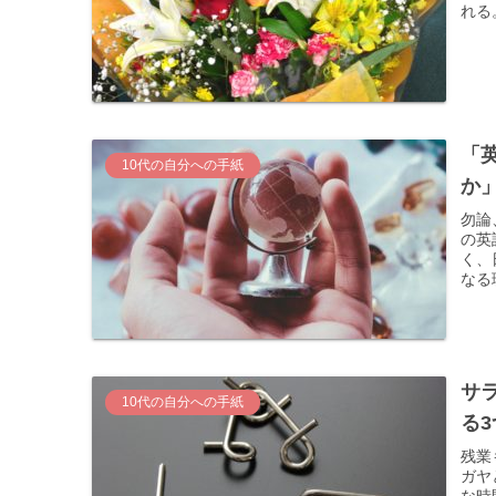
れる
「
10代の自分への手紙
か
勿論
の英
く、
なる
サ
10代の自分への手紙
る
残業
ガヤ