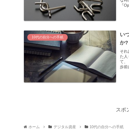
な時
『O
い
10代の自分への手紙
か
それ
た人
て、
歩前
スポ
ホーム
デジタル資産
10代の自分への手紙