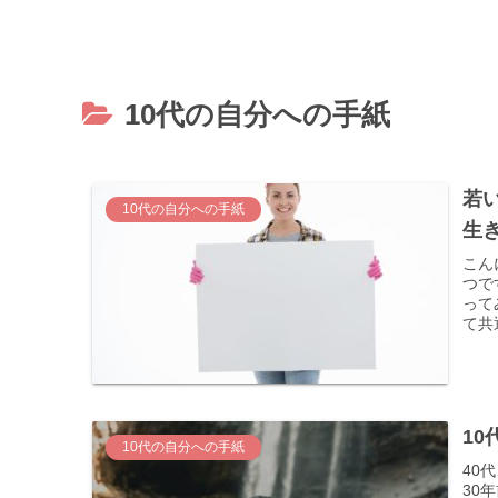
10代の自分への手紙
若
10代の自分への手紙
生
こん
つで
って
て共
10
10代の自分への手紙
40
30