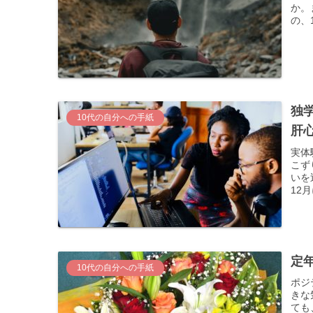
か。
の、
独
10代の自分への手紙
肝
実体
こず
いを
12
定
10代の自分への手紙
ポジ
きな
ても