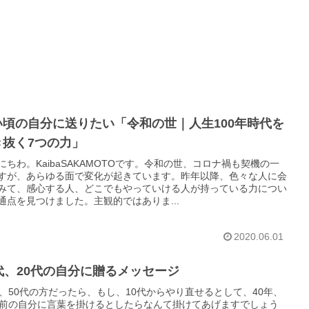
い頃の自分に送りたい「令和の世｜人生100年時代を
き抜く7つの力」
にちわ。KaibaSAKAMOTOです。令和の世、コロナ禍も契機の一
すが、あらゆる面で変化が起きています。昨年以降、色々な人に会
みて、感心する人、どこでもやっていける人が持っている力につい
通点を見つけました。主観的ではありま...
2020.06.01
代、20代の自分に贈るメッセージ
代、50代の方だったら、もし、10代からやり直せるとして、40年、
年前の自分に言葉を掛けるとしたらなんて掛けてあげますでしょう