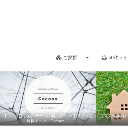
ご挨拶
50代ライ
【ブログはじめ】テーマに悩んだら 〜 おススメな
【電気代節約】
無料テーマ「Cocoon 」