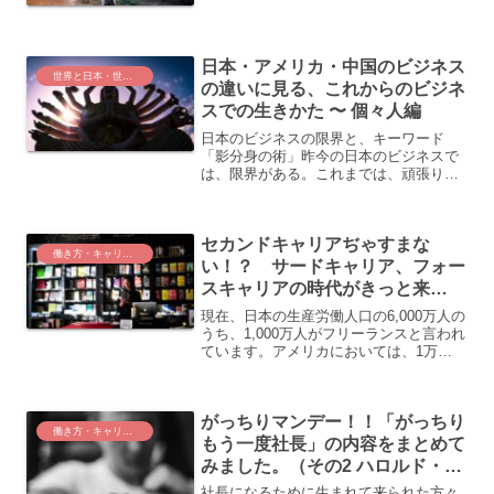
め、そこそこ階段を昇っていったところ
で、惰性で65歳、いえ、70歳まで働くこ
とを良しとせず、早期退職制度ができる
前に自...
日本・アメリカ・中国のビジネス
世界と日本・世界の中の日本
の違いに見る、これからのビジネ
スでの生きかた 〜 個々人編
日本のビジネスの限界と、キーワード
「影分身の術」昨今の日本のビジネスで
は、限界がある。これまでは、頑張り＝
「まんま成長」だった。昨今と言って
も、通用したのは、せいぜい10年〜15年
前くらいまでだ。がむしゃらに頑張れ
セカンドキャリアぢゃすまな
ば、成果の出るビジネスモデ...
働き方・キャリアアップ
い！？ サードキャリア、フォー
スキャリアの時代がきっと来
る！！
現在、日本の生産労働人口の6,000万人の
うち、1,000万人がフリーランスと言われ
ています。アメリカにおいては、1万
6,000万人の生産労働人口のうち、5,730
万人がフリーランスであり、2027 年には
フリーランス人口が過半数になると...
がっちりマンデー！！「がっちり
働き方・キャリアアップ
もう一度社長」の内容をまとめて
みました。（その2 ハロルド・ジ
ョージ・メイ氏）
社長になるために生まれて来られた方々