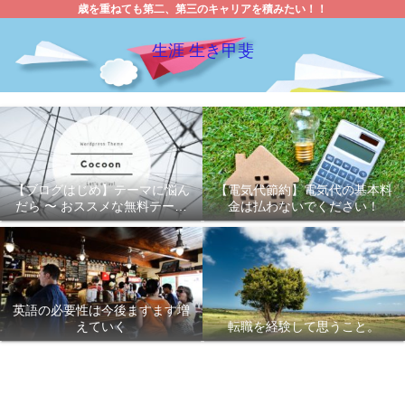
歳を重ねても第二、第三のキャリアを積みたい！！
生涯 生き甲斐
【ブログはじめ】テーマに悩ん
【電気代節約】電気代の基本料
だら 〜 おススメな無料テーマ
金は払わないでください！
「Cocoon 」
英語の必要性は今後ますます増
えていく
転職を経験して思うこと。