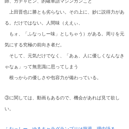
師、ガチャピン、的確単語マシンガンこと
上田晋也に勝とも劣らない。その上に、妙に説得力があ
る。だけではない。人間味（ええぃ、
もォ、「ふなっしー味」としちゃう）がある。周りを元
気にする究極の前向き者だ。
そして、元気だけでなく、「あぁ、人に優しくなんなき
ゃなぁ」って無意識に思ってしまう
根っからの優しさや包容力が備わっている。
③に関しては、動画もあるので、機会があれば見て欲し
い。
ふなっしー、ゆるキャラグランプリは辞退…理由語る