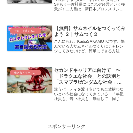
SPもう一度社長にはこれぞ経営という極
意が！二人目は、新日本プロレスリング
株式会社 ハロルド・ジョージ・メイ 社
長。感想 ヒロミの言葉「会社をやるの
に一番大切なものが愛。その（会社に対
【無料】サムネイルをつくってみ
する）愛がたっぷり」...
今にこそ映えるもの
よう ２｜サムつく２
こんにちわ。KaibaSAKAMOTOです。悩
んでいる人サムネイルづくりにチャレン
ジしてみたいけど、簡単にできる方法は
ないかしら？悩んでいる人作ったサムネ
イルを実際にユーチューブに搭載したい
んだけど、どうしたらいいの？こんな質
セカンドキャリアに向けて 〜
問にお答えしま...
働き方・キャリアアップ
「ドラクエな社会」との訣別と
「スマブラ/ガンダムな社会」の
台頭
違うパーティを渡り歩いても全然構わな
いという社会になってきている！「年配
社員も、若い社員も、無理して、同じ会
社にい続けることに拘らなくても良い時
代になっている」「自分が理想とする場
所で力を付けていって、また、そこを去
っても良い」。そして、会...
スポンサーリンク