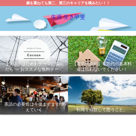
歳を重ねても第二、第三のキャリアを積みたい！！
生涯 生き甲斐
【ブログはじめ】テーマに悩ん
【電気代節約】電気代の基本料
だら 〜 おススメな無料テーマ
金は払わないでください！
「Cocoon 」
英語の必要性は今後ますます増
えていく
転職を経験して思うこと。