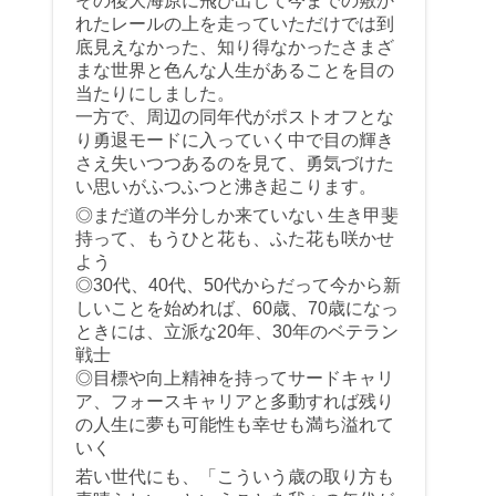
その後大海原に飛び出して今までの敷か
れたレールの上を走っていただけでは到
底見えなかった、知り得なかったさまざ
まな世界と色んな人生があることを目の
当たりにしました。
一方で、周辺の同年代がポストオフとな
り勇退モードに入っていく中で目の輝き
さえ失いつつあるのを見て、勇気づけた
い思いがふつふつと沸き起こります。
◎まだ道の半分しか来ていない 生き甲斐
持って、もうひと花も、ふた花も咲かせ
よう
◎30代、40代、50代からだって今から新
しいことを始めれば、60歳、70歳になっ
ときには、立派な20年、30年のベテラン
戦士
◎目標や向上精神を持ってサードキャリ
ア、フォースキャリアと多動すれば残り
の人生に夢も可能性も幸せも満ち溢れて
いく
若い世代にも、「こういう歳の取り方も