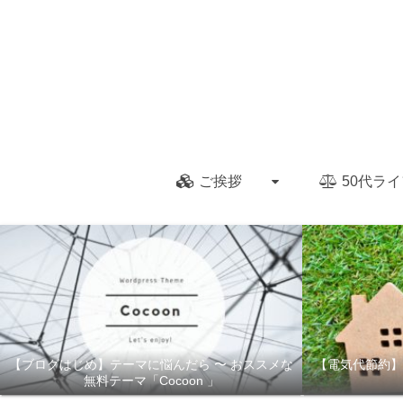
ご挨拶
50代ライ
【ブログはじめ】テーマに悩んだら 〜 おススメな
【電気代節約】
無料テーマ「Cocoon 」