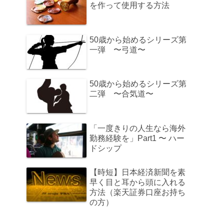
を作って使用する方法
50歳から始めるシリーズ第
一弾 〜弓道〜
50歳から始めるシリーズ第
二弾 〜合気道〜
「一度きりの人生なら海外
勤務経験を」Part1 〜 ハー
ドシップ
【時短】日本経済新聞を素
早く目と耳から頭に入れる
方法（楽天証券口座お持ち
の方）