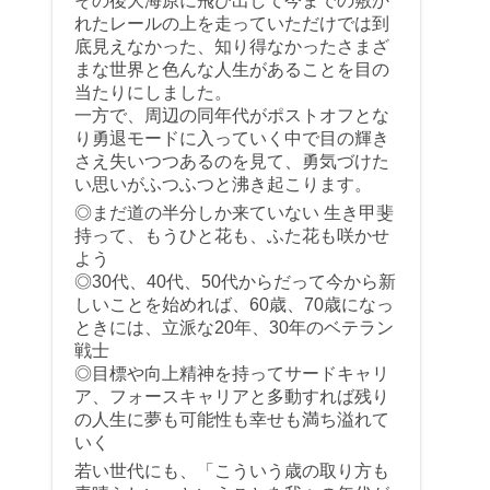
その後大海原に飛び出して今までの敷か
れたレールの上を走っていただけでは到
底見えなかった、知り得なかったさまざ
まな世界と色んな人生があることを目の
当たりにしました。
一方で、周辺の同年代がポストオフとな
り勇退モードに入っていく中で目の輝き
さえ失いつつあるのを見て、勇気づけた
い思いがふつふつと沸き起こります。
◎まだ道の半分しか来ていない 生き甲斐
持って、もうひと花も、ふた花も咲かせ
よう
◎30代、40代、50代からだって今から新
しいことを始めれば、60歳、70歳になっ
ときには、立派な20年、30年のベテラン
戦士
◎目標や向上精神を持ってサードキャリ
ア、フォースキャリアと多動すれば残り
の人生に夢も可能性も幸せも満ち溢れて
いく
若い世代にも、「こういう歳の取り方も