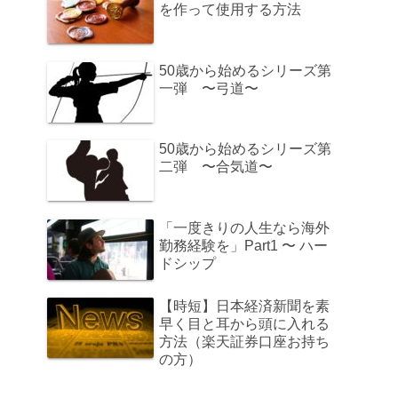
を作って使用する方法
50歳から始めるシリーズ第
一弾 〜弓道〜
50歳から始めるシリーズ第
二弾 〜合気道〜
「一度きりの人生なら海外
勤務経験を」Part1 〜 ハー
ドシップ
【時短】日本経済新聞を素
早く目と耳から頭に入れる
方法（楽天証券口座お持ち
の方）