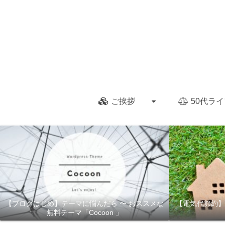
ご挨拶
50代ライ
【ブログはじめ】テーマに悩んだら 〜 おススメな
【電気代節約】
無料テーマ「Cocoon 」