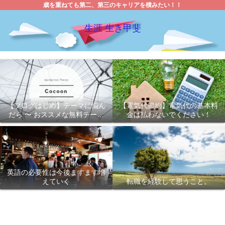
歳を重ねても第二、第三のキャリアを積みたい！！
生涯 生き甲斐
【ブログはじめ】テーマに悩ん
【電気代節約】電気代の基本料
だら 〜 おススメな無料テーマ
金は払わないでください！
「Cocoon 」
英語の必要性は今後ますます増
えていく
転職を経験して思うこと。