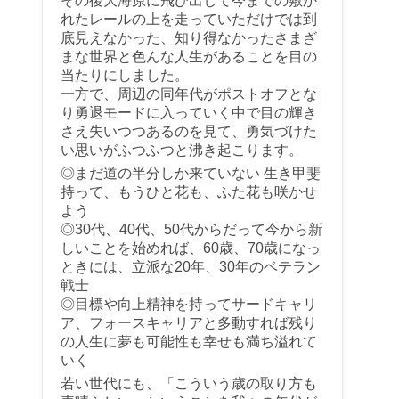
その後大海原に飛び出して今までの敷か
れたレールの上を走っていただけでは到
底見えなかった、知り得なかったさまざ
まな世界と色んな人生があることを目の
当たりにしました。
一方で、周辺の同年代がポストオフとな
り勇退モードに入っていく中で目の輝き
さえ失いつつあるのを見て、勇気づけた
い思いがふつふつと沸き起こります。
◎まだ道の半分しか来ていない 生き甲斐
持って、もうひと花も、ふた花も咲かせ
よう
◎30代、40代、50代からだって今から新
しいことを始めれば、60歳、70歳になっ
ときには、立派な20年、30年のベテラン
戦士
◎目標や向上精神を持ってサードキャリ
ア、フォースキャリアと多動すれば残り
の人生に夢も可能性も幸せも満ち溢れて
いく
若い世代にも、「こういう歳の取り方も