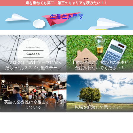
歳を重ねても第二、第三のキャリアを積みたい！！
生涯 生き甲斐
【ブログはじめ】テーマに悩ん
【電気代節約】電気代の基本料
だら 〜 おススメな無料テーマ
金は払わないでください！
「Cocoon 」
英語の必要性は今後ますます増
えていく
転職を経験して思うこと。