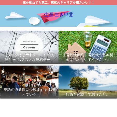
歳を重ねても第二、第三のキャリアを積みたい！！
生涯 生き甲斐
【ブログはじめ】テーマに悩ん
【電気代節約】電気代の基本料
だら 〜 おススメな無料テーマ
金は払わないでください！
「Cocoon 」
英語の必要性は今後ますます増
えていく
転職を経験して思うこと。