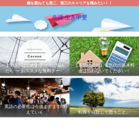
歳を重ねても第二、第三のキャリアを積みたい！！
生涯 生き甲斐
【ブログはじめ】テーマに悩ん
【電気代節約】電気代の基本料
だら 〜 おススメな無料テーマ
金は払わないでください！
「Cocoon 」
英語の必要性は今後ますます増
えていく
転職を経験して思うこと。